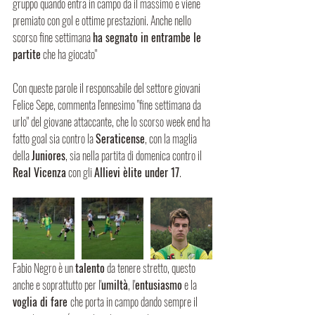
gruppo quando entra in campo da il massimo e viene 
premiato con gol e ottime prestazioni. Anche nello 
scorso fine settimana 
ha segnato in entrambe le 
partite
 che ha giocato"
Con queste parole il responsabile del settore giovani 
Felice Sepe, commenta l'ennesimo "fine settimana da 
urlo" del giovane attaccante, che lo scorso week end ha 
fatto goal sia contro la 
Seraticense
, con la maglia 
della 
Juniores
, sia nella partita di domenica contro il 
Real Vicenza
 con gli 
Allievi èlite under 17
.
Fabio Negro è un 
talento
 da tenere stretto, questo 
anche e soprattutto per l'
umiltà
, l'
entusiasmo
 e la 
voglia di fare 
che porta in campo dando sempre il 