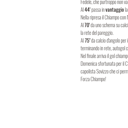
Fedele, che purtroppo non va
Al 
44' 
passa in 
vantaggio
 l
Nella ripresa il Chiampo con 
Al 
70'
 da uno schema su calcio
la rete del pareggio.
Al
 75'
' da calcio d'angolo per 
terminando in rete, autogol ch
Nel finale arriva il gol chiam
Domenica sfortunata per il C
capolista Sovizzo che ci perm
Forza Chiampo!