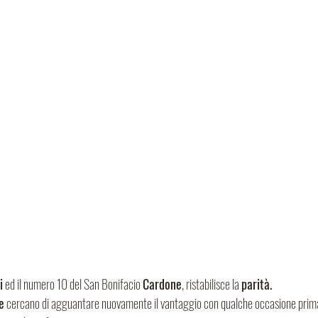
i
 ed il numero 10 del San Bonifacio 
Cardone
, ristabilisce la 
parità.
e
 cercano di agguantare nuovamente il vantaggio con qualche occasione prima 