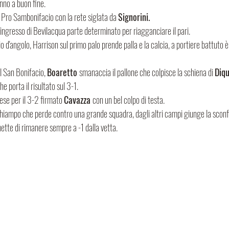
nno a buon fine.
a Pro Sambonifacio con la rete siglata da 
Signorini. 
l'ingresso di Bevilacqua parte determinato per riagganciare il pari.
 d'angolo, Harrison sul primo palo prende palla e la calcia, a portiere battuto è
il San Bonifacio, 
Boaretto 
smanaccia il pallone che colpisce la schiena di 
Diqu
e porta il risultato sul 3-1.
pese per il 3-2 firmato 
Cavazza 
con un bel colpo di testa.
hiampo che perde contro una grande squadra, dagli altri campi giunge la sconfi
ette di rimanere sempre a -1 dalla vetta.