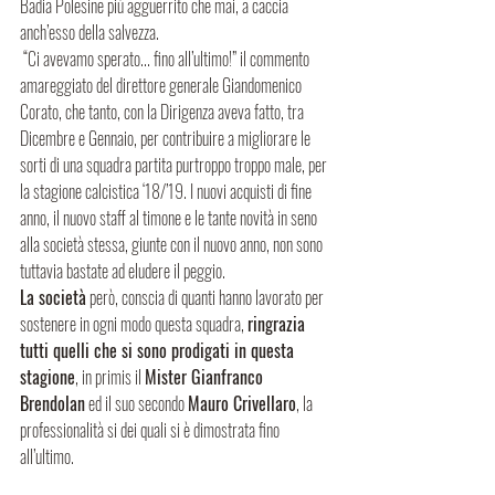
Badia Polesine più agguerrito che mai, a caccia 
anch’esso della salvezza.
 “Ci avevamo sperato... fino all’ultimo!” il commento 
amareggiato del direttore generale Giandomenico 
Corato, che tanto, con la Dirigenza aveva fatto, tra 
Dicembre e Gennaio, per contribuire a migliorare le 
sorti di una squadra partita purtroppo troppo male, per 
la stagione calcistica ‘18/’19. I nuovi acquisti di fine 
anno, il nuovo staff al timone e le tante novità in seno 
alla società stessa, giunte con il nuovo anno, non sono 
tuttavia bastate ad eludere il peggio. 
La società
 però, conscia di quanti hanno lavorato per 
sostenere in ogni modo questa squadra, 
ringrazia 
tutti quelli che si sono prodigati in questa 
stagione
, in primis il 
Mister Gianfranco 
Brendolan
 ed il suo secondo 
Mauro Crivellaro
, la 
professionalità si dei quali si è dimostrata fino 
all’ultimo. 