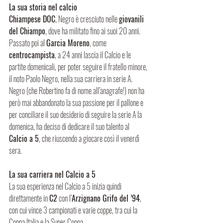
La sua storia nel calcio
Chiampese DOC
, Negro è cresciuto nelle 
giovanili 
del Chiampo
, dove ha militato fino ai suoi 20 anni.
Passato poi al 
Garcia Moreno
, come 
centrocampista
, a 24 anni lascia il Calcio e le 
partite domenicali, per poter seguire il fratello minore, 
il noto Paolo Negro, nella sua carriera in serie A.
Negro (che Robertino fa di nome all’anagrafe!) non ha 
però mai abbandonato la sua passione per il pallone e 
per conciliare il suo desiderio di seguire la serie A la 
domenica, ha deciso di dedicare il suo talento al 
Calcio a 5
, che riuscendo a giocare così il venerdì 
sera.
La sua carriera nel Calcio a 5
La sua esperienza nel Calcio a 5 inizia quindi 
direttamente in 
C2
 con l’
Arzignano Grifo del ’94
, 
con cui vince 3 campionati e varie coppe, tra cui la 
Coppa Italia e la Super Coppa. 