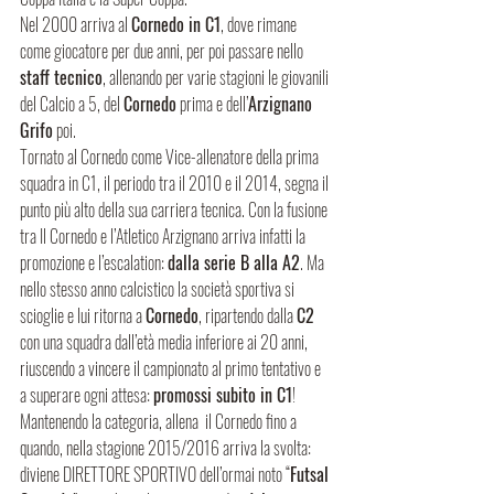
Nel 2000 arriva al 
Cornedo in C1
, dove rimane 
come giocatore per due anni, per poi passare nello 
staff tecnico
, allenando per varie stagioni le giovanili 
del Calcio a 5, del 
Cornedo
 prima e dell’
Arzignano 
Grifo
 poi.
Tornato al Cornedo come Vice-allenatore della prima 
squadra in C1, il periodo tra il 2010 e il 2014, segna il 
punto più alto della sua carriera tecnica. Con la fusione 
tra Il Cornedo e l’Atletico Arzignano arriva infatti la 
promozione e l’escalation: 
dalla serie B alla A2
. Ma 
nello stesso anno calcistico la società sportiva si 
scioglie e lui ritorna a 
Cornedo
, ripartendo dalla 
C2
con una squadra dall’età media inferiore ai 20 anni, 
riuscendo a vincere il campionato al primo tentativo e 
a superare ogni attesa: 
promossi subito in C1
!
Mantenendo la categoria, allena  il Cornedo fino a 
quando, nella stagione 2015/2016 arriva la svolta: 
diviene DIRETTORE SPORTIVO dell’ormai noto “
Futsal 