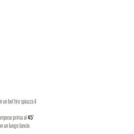
 un bel tiro spiazza il 
ampese prima al 
45'
on un lungo lancio 