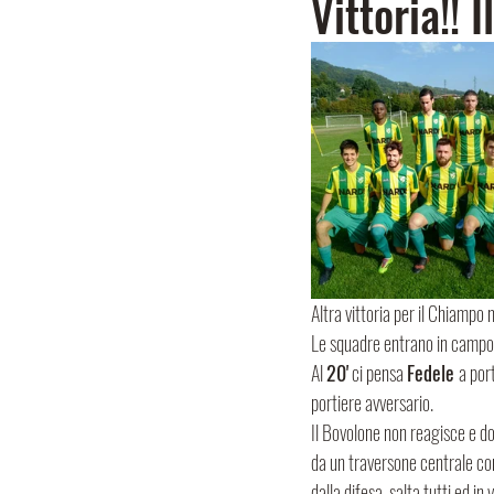
Vittoria!!
Altra vittoria per il Chiampo 
Le squadre entrano in campo e
Al 
20'
 ci pensa 
Fedele 
a por
portiere avversario. 
Il Bovolone non reagisce e d
da un traversone centrale con s
dalla difesa, salta tutti ed in