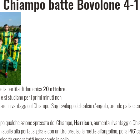
 Il Chiampo batte Bovolone 4-1
nella partita di domenica 
20 ottobre
.
 si studiano per i primi minuti non 
tare in vantaggio il Chiampo. Sugli sviluppi del calcio d'angolo, prende palla e con
opo qualche azione sprecata del Chiampo, 
Harrison
, aumenta il vantaggio Chi
palle alla porta, si gira e con un tiro preciso la mette all'angolino, poi al 
46'
 c
 velocità supera tutti insaccando la palla. 